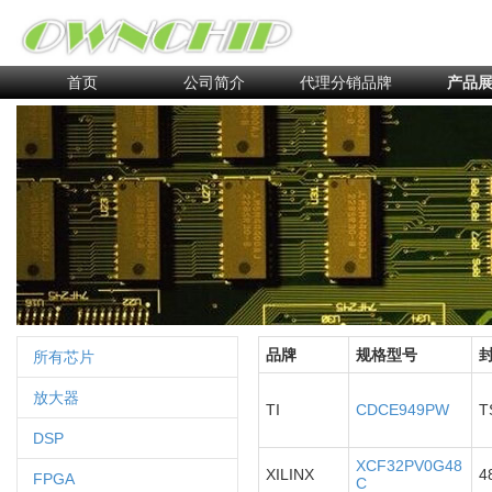
首页
公司简介
代理分销品牌
产品
品牌
规格型号
所有芯片
放大器
TI
CDCE949PW
T
DSP
XCF32PV0G48
XILINX
4
FPGA
C