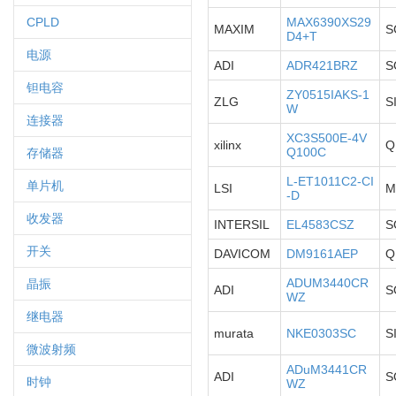
CPLD
MAX6390XS29
MAXIM
S
D4+T
电源
ADI
ADR421BRZ
S
钽电容
ZY0515IAKS-1
ZLG
S
W
连接器
XC3S500E-4V
xilinx
Q
Q100C
存储器
L-ET1011C2-CI
单片机
LSI
M
-D
收发器
INTERSIL
EL4583CSZ
S
开关
DAVICOM
DM9161AEP
Q
ADUM3440CR
晶振
ADI
S
WZ
继电器
murata
NKE0303SC
S
微波射频
ADuM3441CR
ADI
S
时钟
WZ